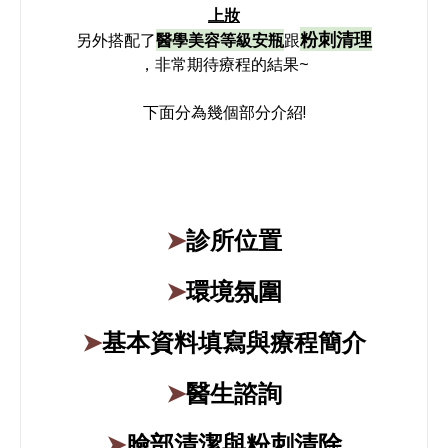
上妝
粉刺清理
另外搭配了
醫學美容等級安瓶
跟
，
非常期待療程的結果~
下面分為幾個部分介紹!
➤
診
所位置
➤
環境氛圍
➤
基本資料填寫與療程簡介
➤
醫生諮詢
➤
臉部清潔與粉刺清除