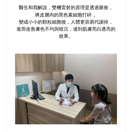
醫生和我解說，雙機雷射
的原理是透過脈衝，
，
將皮層內的黑色素細胞打碎
變成小小的顆粒細胞後，人體更容易代謝掉，
進而改善膚色不均與暗沉，達到肌膚亮白透亮的
效果。