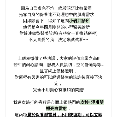
因為自己膚色不均、蠟黃暗沉比較嚴重，
光靠自身的保養達不到理想中的肌膚需求，
因緣際會下，得知了這間
小岩井診所
，
他們是今年四月剛開的小型醫美診所，
對於連鎖型醫美診所
(有些會一直推銷療程)
不太喜愛的我，
決定來試試看~~
上網稍微做了些功課，大家的評價非常之高!!!
醫生的耐心諮詢、服務人員親切，空間舒適
等等...
且
官網上價格透明
，
對療程有興趣的可以經過醫生的諮詢後直接下決
定，
完全不用擔心有推銷的問題!
我這次施打的療程是市面上很熱門的
皮秒+淨膚雙
機亮白雷射
，
這兩種
屬於
保養型雷射，不用恢復期，可以立即