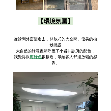
【環境氛圍】
從診間外面望進去，開放式的大空間、優美的植
栽擺設
大自然的綠意盎然呼應了小岩井診所的配色，
舒適放鬆的感
我覺得跟
海綠色
很接近，帶給客人
覺。