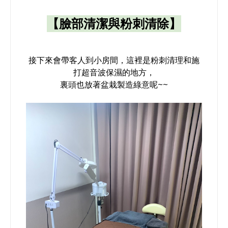
【臉部清潔與粉刺清除】
接下來會帶客人到小房間，這裡是粉刺清理和施
打超音波保濕的地方，
裏頭也放著盆栽製造綠意呢~~