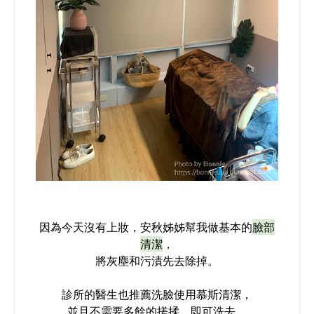
因為今天沒有上妝，安秋姊姊幫我做基本的
臉部
清潔
，
將灰塵和污漬先去除掉。
診所的醫生也推薦洗臉使用慕斯清潔，
並且不需要多餘的搓揉，即可洗去。