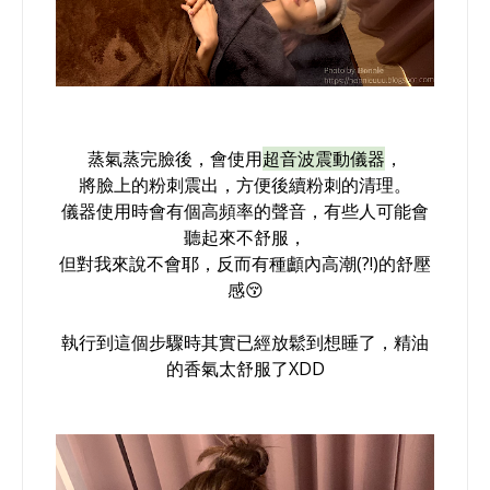
蒸氣蒸完臉後，會使用
超音波震動儀器
，
將臉上的粉刺震出，方便後續粉刺的清理。
儀器使用時會有個高頻率的聲音，有些人可能會
聽起來不舒服，
但對我來說不會耶，反而有種顱內高潮(?!)的舒壓
感😚
執行到這個步驟時其實已經放鬆到想睡了，精油
的香氣太舒服了XDD