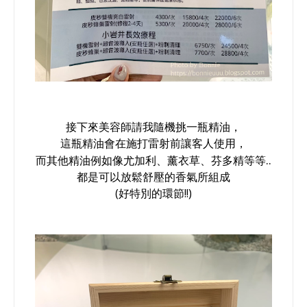
接下來美容師請我隨機挑一瓶精油，
這瓶精油會在施打雷射前讓客人使用，
..
而其他精油例如像
尤加利、薰衣草、芬多精
等等
都是可以放鬆舒壓的香氣所組成
(好特別的環節!!)