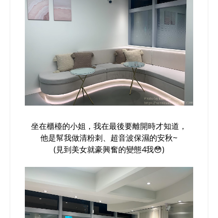
坐在櫃檯的小姐，我在最後要離開時才知道，
他是幫我做清粉刺、超音波保濕的安秋~
(見到美女就豪興奮的變態4我😳)