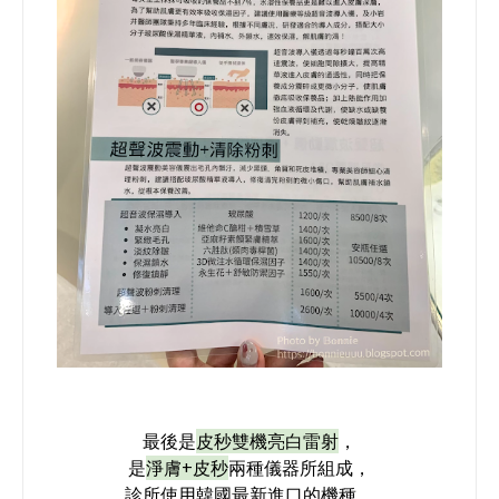
最後是
皮秒雙機亮白雷射
，
是
淨膚+皮秒
兩種儀器所組成，
診所使用韓國最新進口的機種，