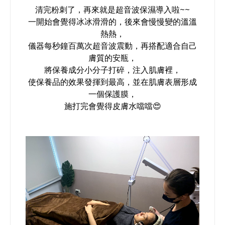
清完粉刺了，再來就是超音波保濕導入啦~~
一開始會覺得冰冰滑滑的，後來會慢慢變的溫溫
熱熱，
儀器每秒鐘百萬次超音波震動，再搭配適合自己
膚質的安瓶，
將保養成分小分子打碎，注入肌膚裡，
使保養品的效果發揮到最高，並在肌膚表層形成
一個保護膜，
施打完會覺得皮膚水噹噹😍