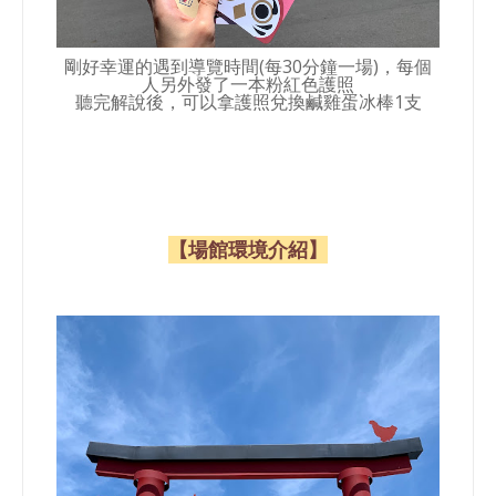
剛好幸運的遇到導覽時間(每30分鐘一場)，每個
人另外發了一本粉紅色護照
聽完解說後，可以拿護照兌換鹹雞蛋冰棒1支
【場館環境介紹】