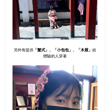
另外有提供
髮式
小包包
木屐
「
」、
「
」、
「
」
給
體驗的人穿著