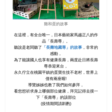
雞和蛋的故事
在這裡，有全台唯一，日本藝術家馬越正八的作
品「長壽尊」。
聽說是老闆聽了
「
長壽地藏尊
」的故事
，非常的
感動
，
能讓國人也享有健康長壽，
為了
兩度赴日將長壽
尊恭迎來台，
永久佇立在桃園平鎮的蛋寶生技不老村，世界上
僅有兩座喔!
導覽姊姊也教了我們如何參拜，
看您想祈求身上哪個部位健康，
拜完記得去摸一
下
「長壽尊」的該部位
(疫情期間請斟酌)