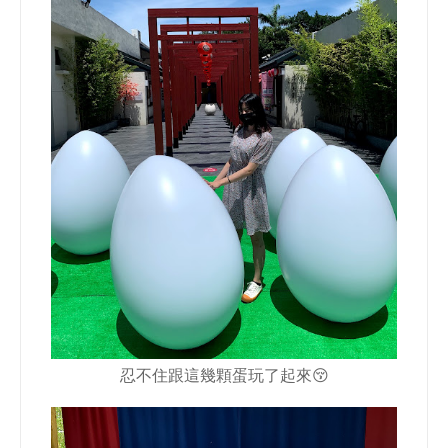
忍不住跟這幾顆蛋玩了起來😚