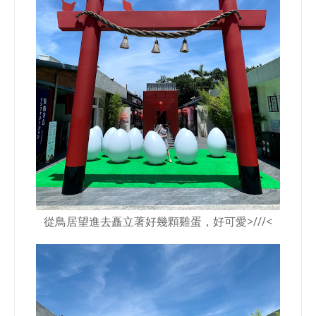
從鳥居望進去矗立著好幾顆雞蛋，好可愛>///<