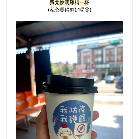
費兌換
滴雞精一杯
(私心覺得超好喝😍)