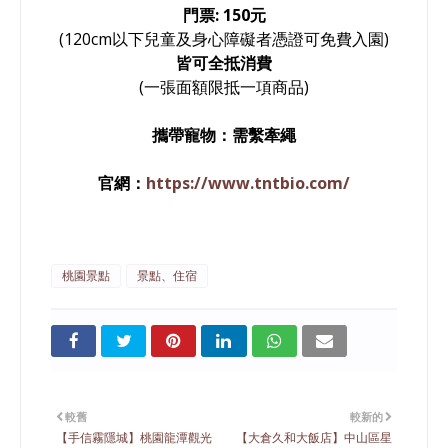
門票: 150元
(120cm以下兒童及身心障礙者憑證可免費入園)
皆可全抵消費
(一張面額限抵一項商品)
攜帶寵物：需繫牽繩
官網
：
https://www.tntbio.com/
桃園景點
景點、住宿
較舊
較新的
【手信霧隱城】桃園龍潭觀光
【大倉久和大飯店】中山區星