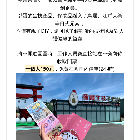
亦是台灣第一家以蛋與雞的生技應用為核心的新
創企業。
以蛋的生技產品、保養品融入了鳥居、江戶大街
，
等日式元素
不僅有親子DIY，
還可以了解雞蛋的技術以及對人
體健康的益處。
將車開進園區時，工作人員會直接站在車旁向你
，
收取門票
一個人150元
，免費在園區內停車(2小時)