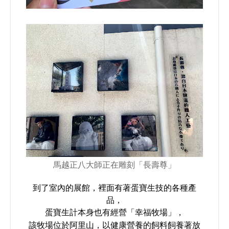
馬越正八大師正在雕刻「長壽尊」
到了室內的展館，裡面有著蛋寶生技的各種產
品，
蛋寶生計本身也有經營
「幸福牧場
」，
該牧場位於阿里山，以健康營養的飼料飼養著放