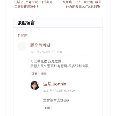
| 走訪江戶老街城 | 日式觀光
級飯店 | 一泊二食方案 | 歐風
工廠現正營運中 !
館自助餐廳buffet吃到飽 !
張貼留言
3 留言
踩崩教教徒
2021年7月28日 下午5:48
可以帶寵物 我先推爆....
蛋願人長久那張好有意境(很多張都有啦)
回覆
刪除
波尼 Bonnie
2021年7月28日 晚上7:00
您會被牽去逛(誤)
刪除