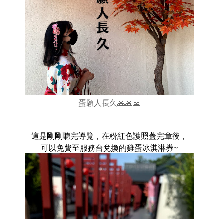
蛋願人長久🙏🙏🙏
這是剛剛聽完導覽，在粉紅色護照蓋完章後，
可以免費至服務台兌換的雞蛋冰淇淋券~